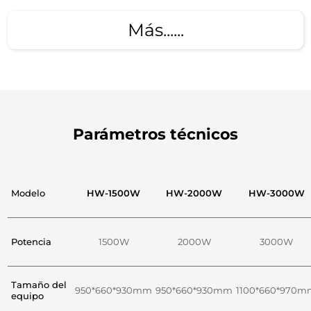
Más......
Parámetros técnicos
Modelo
HW-1500W
HW-2000W
HW-3000W
Potencia
1500W
2000W
3000W
Tamaño del
950*660*930mm
950*660*930mm
1100*660*970m
equipo