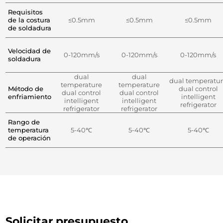
Requisitos
de la costura
≤0.5mm
≤0.5mm
≤0.5mm
de soldadura
Velocidad de
0-120mm/s
0-120mm/s
0-120mm/s
soldadura
dual
dual
dual temperatu
temperature
temperature
Método de
dual control
dual control
dual control
enfriamiento
intelligent
intelligent
intelligent
refrigerator
refrigerator
refrigerator
Rango de
temperatura
5-40℃
5-40℃
5-40℃
de operación
Solicitar presupuesto