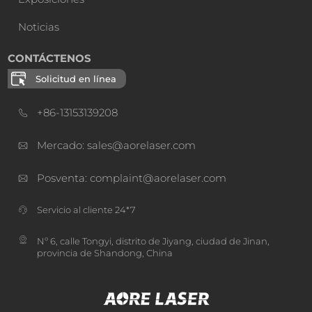
Noticias
CONTÁCTENOS
Solicitud en línea
+86-13153139208
Mercado: sales@aorelaser.com
Posventa: complaint@aorelaser.com
Servicio al cliente 24*7
Nº 6, calle Tongyi, distrito de Jiyang, ciudad de Jinan,
provincia de Shandong, China