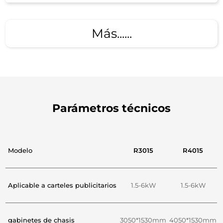
Más......
Parámetros técnicos
Modelo
R3015
R4015
Aplicable a carteles publicitarios
1.5-6kW
1.5-6kW
gabinetes de chasis
3050*1530mm
4050*1530mm